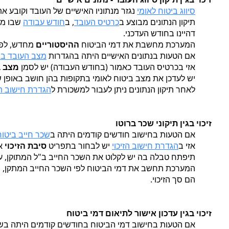
סיווג ביטוח לאומי
נגזר מנתוניו האישיים של העובד וקובע א
תיקון הנתונים מבוצע ב
כרטיס העובד
, ב
חודש עבודה
שבו מח
דהיינו בחודש העדכני.
המערכת מחשבת את דמי הביטוח
ההיסטוריים
מחדש, לפי
אם הטעות בנתונים האישיים היתה בהגדרות
מצב העובד בב
אזי בכרטיס העובד כאמור (בחודש העבודה) יש לסמן
מצב ב
יש לעדכן את מצב ביטוח לאומי בתקופות בהן חושב באופן שג
לאחר תיקון הנתונים ניתן לעבור למשכורת ל
הגדרת חישוב הז
זיכוי בגין תיקוני שכר ברוטו
אם הטעות בחישוב חודשים קודמים היתה ב
שכר חייב ביטוח
אזי ב
הגדרת חישוב הזיכוי
יש לבחור בתפריט
סיבת הזיכוי
א
תיפתח טבלה בה יש לקלוט את השכר החייב ב"ל המתוקן, עב
המערכת תחשב את דמי הביטוח לפי השכר החייב המתקן, ו
הם סך הזיכוי.
זיכוי בגין עדכון אישור לתיאום דמי ביטוח
אם הטעות בחישוב דמי הביטוח בחודשים קודמים היתה ב