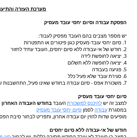
מערכת העזרה והתיעו
הפסקת עבודה וסיום יחסי עובד מעסיק
יש מספר מצבים בהם העובד מפסיק לעבוד:
1. סיום יחסי עובד-מעסיק כגון פיטורים או התפטרות
2. חודש של אי-עבודה ללא סיום יחסים, העובד עתיד לחזור
3. יציאה לחופשת לידה
4. יציאה לחופשה ללא תשלום
5. פגיעה בעבודה
6. סגירת עובד שלא פעיל כלל
7. משכורת אפס - סיום עבודה בחודש שאינו פעיל, התחשבנות שאינה שכר
סיום יחסי עובד מעסיק
למצב זה יש
להיכנס למשכורת
העובד
בחודש העבודה האחרון
ב
במסגרת
עבודה
לסמן
סיום יחסי עובד מעסיק
מופיעים שדות להזין יום עבודה אחרון, ותפריט לבחור סיבת הפס
חודש של אי-עבודה ללא סיום יחסים
במצב בו העובד לא עובד החודש מסיבה כללית, יש לבחור
סוג מ