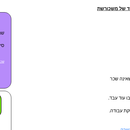
ד של משכורשת
שם
סי
שכח
ו עוד עבד.
קת עבודה.
שרה