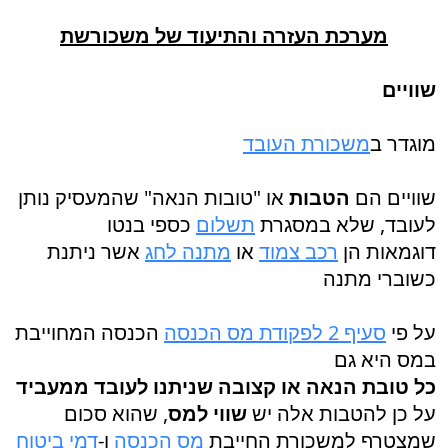
מערכת העזרה והתיעוד של משכורשת
שוויים
מוגדר ב
משכורת העובד
שוויים הם
הטבות
או "טובות הנאה" שהמעסיק נותן
לעובד, שלא במסגרת
תשלום
כספי בנטו
דוגמאות הן
רכב צמוד
או
מתנה לחג
אשר ניתנת
כשוברי מתנה
על פי
סעיף 2 לפקודת מס הכנסה
הכנסה המחוייבת
במס היא גם
כל טובת הנאה או קצובה שניתנו לעובד ממעביד
על כן להטבות אלה יש
שווי למס
, שהוא סכום
שמצטרף למשכורת החייבת
מס הכנסה
ו-
דמי ביטוח